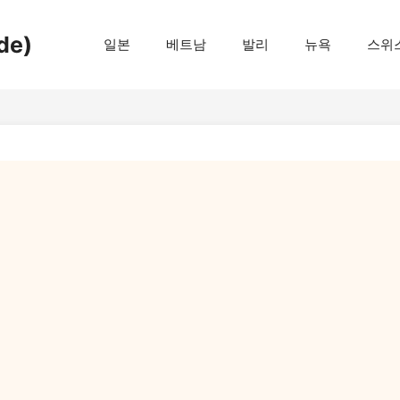
de)
일본
베트남
발리
뉴욕
스위