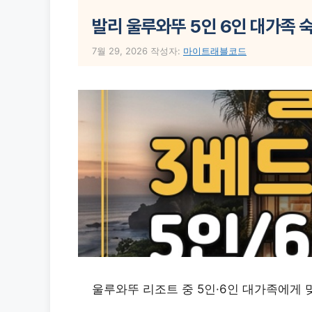
발리 울루와뚜 5인 6인 대가족 숙
7월 29, 2026
작성자:
마이트래블코드
울루와뚜 리조트 중 5인·6인 대가족에게 