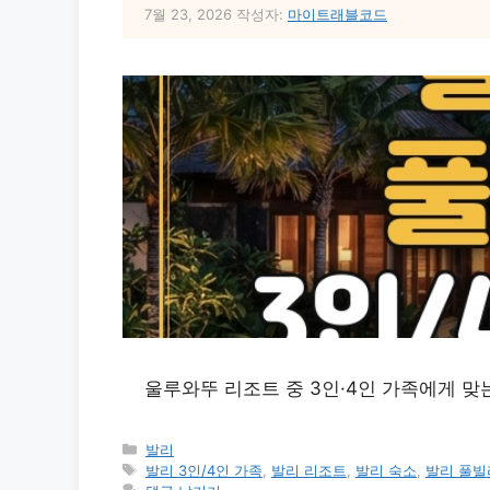
7월 23, 2026
작성자:
마이트래블코드
울루와뚜 리조트 중 3인·4인 가족에게 맞는
카
발리
테
태
발리 3인/4인 가족
,
발리 리조트
,
발리 숙소
,
발리 풀빌
고
그