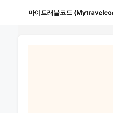
컨
텐
마이트래블코드 (Mytravelco
츠
로
건
너
뛰
기