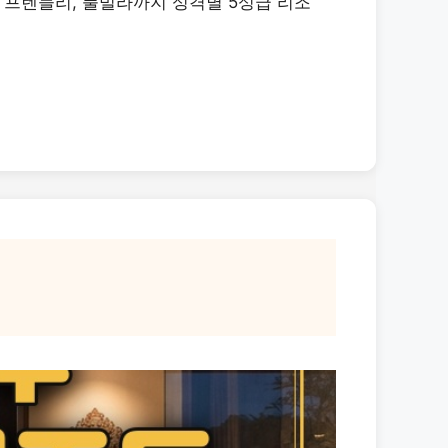
즈 프렌들리, 풀빌라까지 성격별 5성급 리조