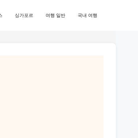
스
싱가포르
여행 일반
국내 여행