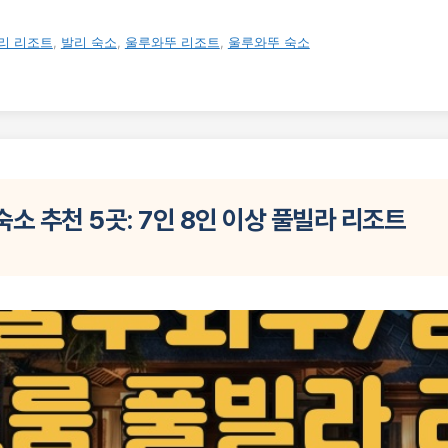
리 리조트
,
발리 숙소
,
울루와뚜 리조트
,
울루와뚜 숙소
소 추천 5곳: 7인 8인 이상 풀빌라 리조트