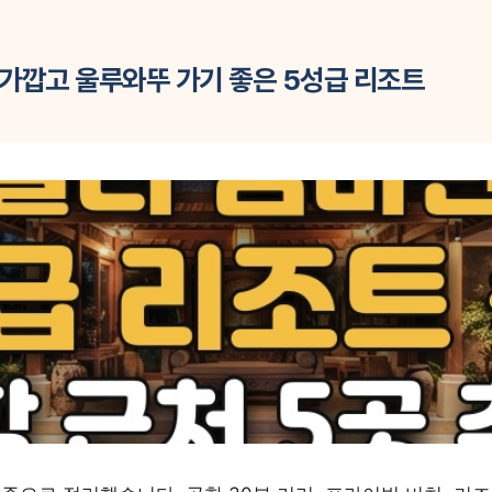
항 가깝고 울루와뚜 가기 좋은 5성급 리조트