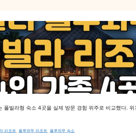
 풀빌라형 숙소 4곳을 실제 방문 경험 위주로 비교했다. 위치
라 리조트
,
울루와뚜 리조트
,
울루와뚜 숙소