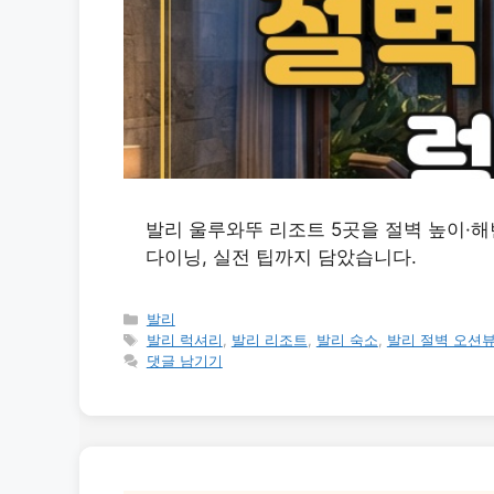
발리 울루와뚜 리조트 5곳을 절벽 높이·해
다이닝, 실전 팁까지 담았습니다.
카
발리
테
태
발리 럭셔리
,
발리 리조트
,
발리 숙소
,
발리 절벽 오션
고
그
댓글 남기기
리