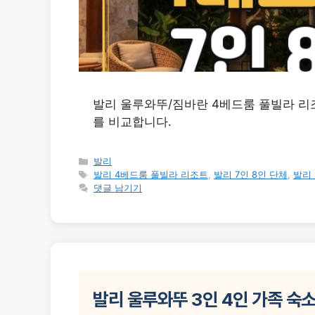
발리 울루와뚜/짐바란 4베드룸 풀빌라 리조
를 비교합니다.
카
발리
테
태
발리 4베드룸 풀빌라 리조트
,
발리 7인 8인 단체
,
발리
고
그
댓글 남기기
리
발리 울루와뚜 3인 4인 가족 숙소