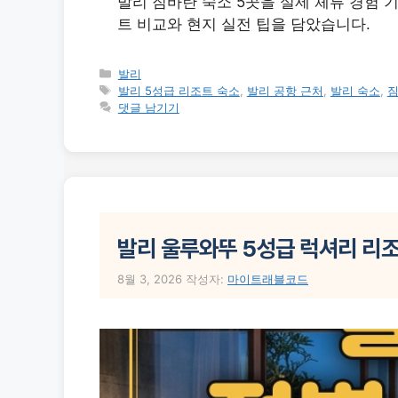
발리 짐바란 숙소 5곳을 실제 체류 경험 
트 비교와 현지 실전 팁을 담았습니다.
카
발리
테
태
발리 5성급 리조트 숙소
,
발리 공항 근처
,
발리 숙소
,
짐
고
그
댓글 남기기
리
발리 울루와뚜 5성급 럭셔리 리조
8월 3, 2026
작성자:
마이트래블코드