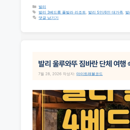
카
발리
테
태
발리 3베드룸 풀빌라 리조트
,
발리 5인/6인 대가족
,
발
고
그
댓글 남기기
리
발리 울루와뚜 짐바란 단체 여행 숙
7월 28, 2026
작성자:
마이트래블코드