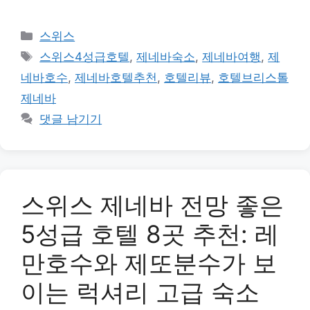
카
스위스
테
태
스위스4성급호텔
,
제네바숙소
,
제네바여행
,
제
고
그
네바호수
,
제네바호텔추천
,
호텔리뷰
,
호텔브리스톨
리
제네바
댓글 남기기
스위스 제네바 전망 좋은
5성급 호텔 8곳 추천: 레
만호수와 제또분수가 보
이는 럭셔리 고급 숙소