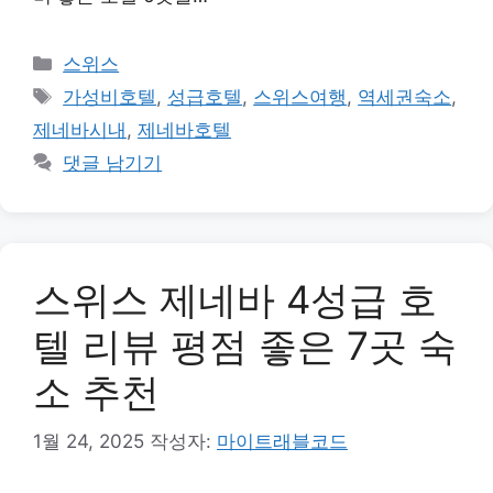
카
스위스
테
태
가성비호텔
,
성급호텔
,
스위스여행
,
역세권숙소
,
고
그
제네바시내
,
제네바호텔
리
댓글 남기기
스위스 제네바 4성급 호
텔 리뷰 평점 좋은 7곳 숙
소 추천
1월 24, 2025
작성자:
마이트래블코드