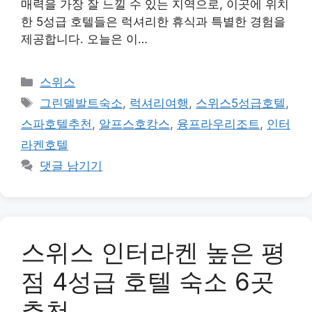
매력을 가장 잘 느낄 수 있는 지역으로, 이곳에 위치
한 5성급 호텔들은 럭셔리한 휴식과 특별한 경험을
제공합니다. 오늘은 이…
카
스위스
테
태
그린델발트숙소
,
럭셔리여행
,
스위스5성급호텔
,
고
그
스파호텔추천
,
알프스호캉스
,
융프라우리조트
,
인터
리
라켄호텔
댓글 남기기
스위스 인터라켄 높은 평
점 4성급 호텔 숙소 6곳
추천