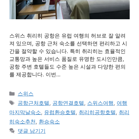
스위스 취리히 공항은 유럽 여행의 허브로 잘 알려
져 있으며, 공항 근처 숙소를 선택하면 편리하고 시
간을 절약할 수 있습니다. 특히 취리히는 효율적인
교통망과 높은 서비스 품질로 유명한 도시인만큼,
공항 주변 호텔들도 수준 높은 시설과 다양한 편의
를 제공합니다. 이번…
카
스위스
테
태
공항근처호텔
,
공항연결호텔
,
스위스여행
,
여행
고
그
마지막날숙소
,
유럽환승호텔
,
취리히공항호텔
,
취리
리
히숙소추천
,
환승숙소
댓글 남기기