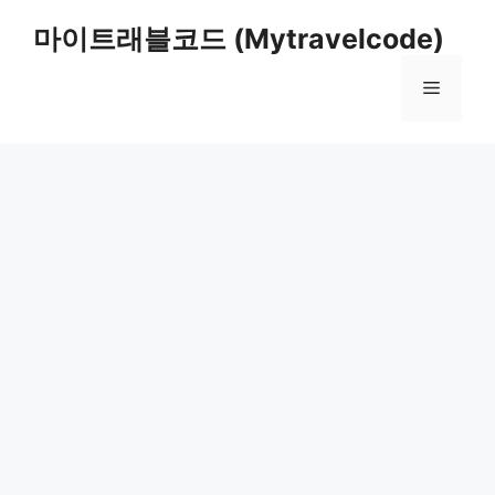
컨
마이트래블코드 (Mytravelcode)
텐
츠
메
로
건
너
뉴
뛰
기