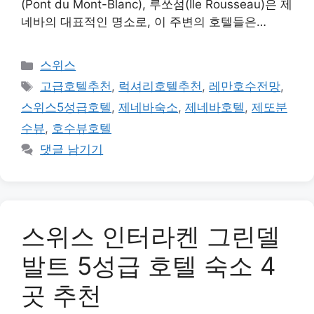
(Pont du Mont-Blanc), 루쏘섬(Île Rousseau)은 제
네바의 대표적인 명소로, 이 주변의 호텔들은…
카
스위스
테
태
고급호텔추천
,
럭셔리호텔추천
,
레만호수전망
,
고
그
스위스5성급호텔
,
제네바숙소
,
제네바호텔
,
제또분
리
수뷰
,
호수뷰호텔
댓글 남기기
스위스 인터라켄 그린델
발트 5성급 호텔 숙소 4
곳 추천