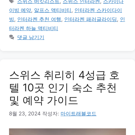
태
스위스 버킷리스트
,
스위스 인터라켄
,
스카이다
고
그
이빙 예약
,
알프스 액티비티
,
인터라켄 스카이다이
리
빙
,
인터라켄 추천 여행
,
인터라켄 패러글라이딩
,
인
터라켄 하늘 액티비티
댓글 남기기
스위스 취리히 4성급 호
텔 10곳 인기 숙소 추천
및 예약 가이드
8월 23, 2024
작성자:
마이트래블코드