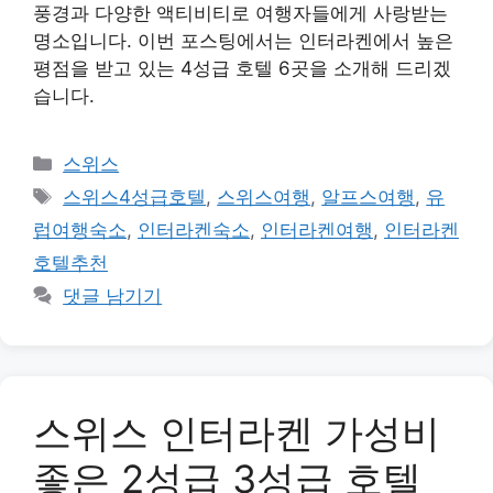
풍경과 다양한 액티비티로 여행자들에게 사랑받는
명소입니다. 이번 포스팅에서는 인터라켄에서 높은
평점을 받고 있는 4성급 호텔 6곳을 소개해 드리겠
습니다.
카
스위스
테
태
스위스4성급호텔
,
스위스여행
,
알프스여행
,
유
고
그
럽여행숙소
,
인터라켄숙소
,
인터라켄여행
,
인터라켄
리
호텔추천
댓글 남기기
스위스 인터라켄 가성비
좋은 2성급 3성급 호텔