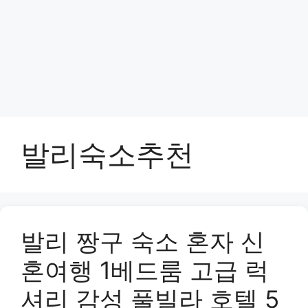
발리숙소추천
발리 짱구 숙소 혼자 신
혼여행 1베드룸 고급 럭
셔리 감성 풀빌라 호텔 5