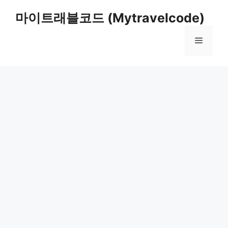
컨
마이트래블코드 (Mytravelcode)
텐
츠
메
로
건
너
뉴
뛰
기