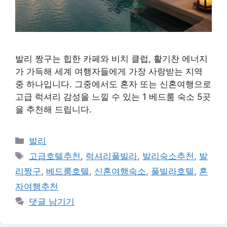
발리 짱구는 힙한 카페와 비치 클럽, 활기찬 에너지
가 가득해 세계 여행자들에게 가장 사랑받는 지역
중 하나입니다. 그중에서도 혼자 또는 신혼여행으로
고급 럭셔리 감성을 느낄 수 있는 1 베드룸 숙소 5곳
을 추천해 드립니다.
카
발리
테
태
고급호텔추천
,
럭셔리풀빌라
,
발리숙소추천
,
발
고
그
리짱구
,
베드룸호텔
,
신혼여행숙소
,
풀빌라호텔
,
혼
리
자여행추천
댓글 남기기