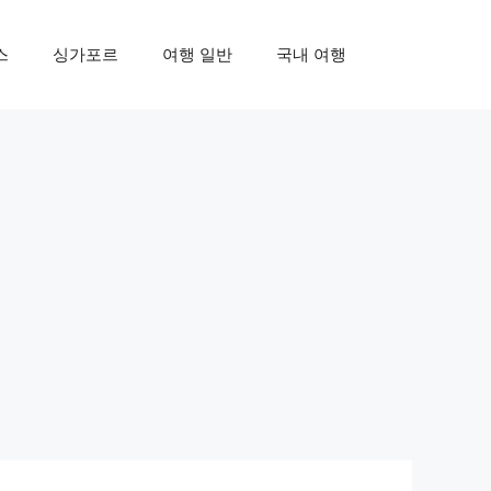
스
싱가포르
여행 일반
국내 여행