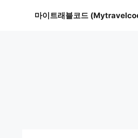
컨
텐
마이트래블코드 (Mytravelco
츠
로
건
너
뛰
기