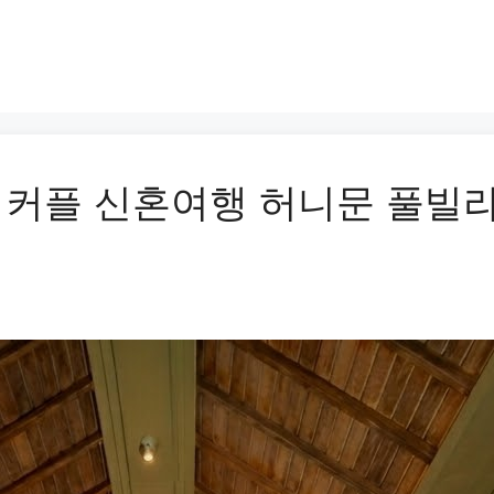
 커플 신혼여행 허니문 풀빌라