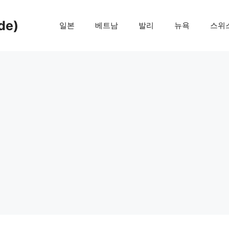
de)
일본
베트남
발리
뉴욕
스위