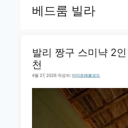
베드룸 빌라
발리 짱구 스미냑 2인
천
4월 27, 2026
작성자:
마이트래블코드