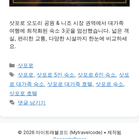
삿포로 오도리 공원 & 니조 시장 권역에서 대가족
여행에 최적화된 숙소 3곳을 엄선했습니다. 넓은 객
실, 편리한 교통, 다양한 시설까지 한눈에 비교하세
요.
카
삿포로
테
태
삿포로
,
삿포로 5인 숙소
,
삿포로 6인 숙소
,
삿포
고
그
로 대가족 숙소
,
삿포로 대가족 호텔
,
삿포로 숙소
,
리
삿포로 호텔
댓글 남기기
© 2026 마이트래블코드 (Mytravelcode)
• 제작됨