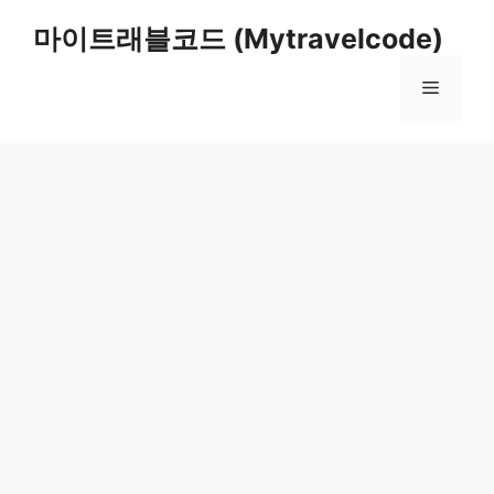
컨
마이트래블코드 (Mytravelcode)
텐
츠
메
로
건
너
뉴
뛰
기