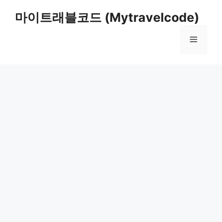
컨
마이트래블코드 (Mytravelcode)
텐
츠
메
로
건
너
뉴
뛰
기