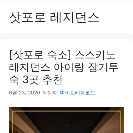
삿포로 레지던스
[삿포로 숙소] 스스키노
레지던스 아이랑 장기투
숙 3곳 추천
6월 23, 2026
작성자:
마이트래블코드