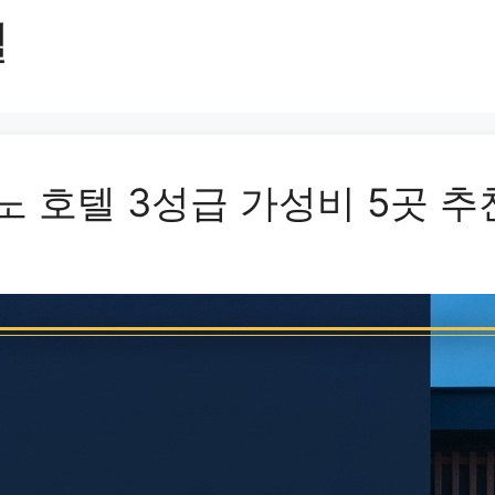
텔
노 호텔 3성급 가성비 5곳 추