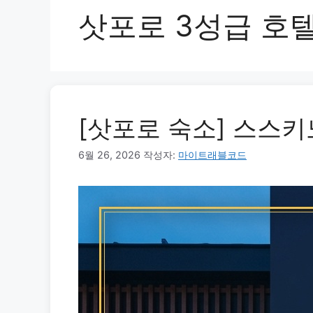
삿포로 3성급 호
[삿포로 숙소] 스스키
6월 26, 2026
작성자:
마이트래블코드