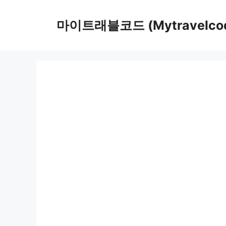
컨
텐
마이트래블코드 (Mytravelco
츠
로
건
너
뛰
기