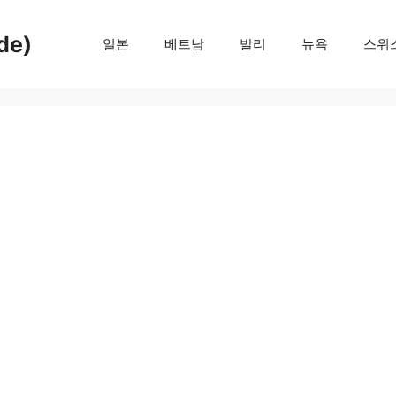
de)
일본
베트남
발리
뉴욕
스위