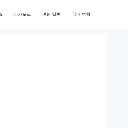
스
싱가포르
여행 일반
국내 여행