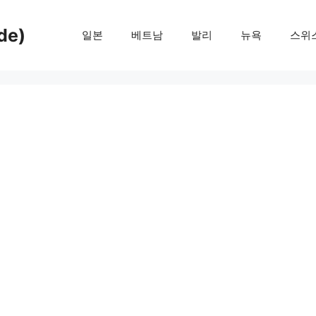
de)
일본
베트남
발리
뉴욕
스위