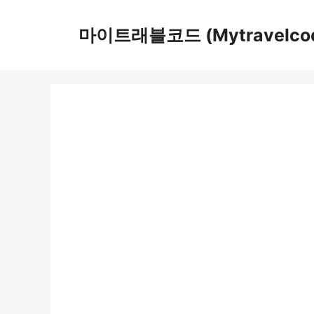
컨
텐
마이트래블코드 (Mytravelco
츠
로
건
너
뛰
기