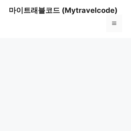
컨
마이트래블코드 (Mytravelcode)
텐
츠
메
로
건
너
뉴
뛰
기