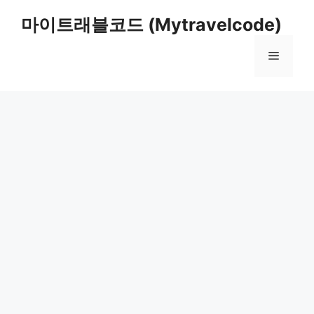
컨
마이트래블코드 (Mytravelcode)
텐
츠
메
로
건
너
뉴
뛰
기