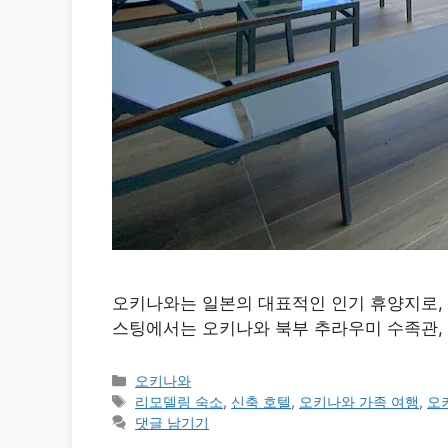
오키나와는 일본의 대표적인 인기 휴양지로,
스팅에서는 오키나와 북부 추라우미 수족관, 
카
오키나와
테
태
리모델링 숙소
,
신축 호텔
,
오키나와 가족 여행
,
오
고
그
댓글 남기기
리