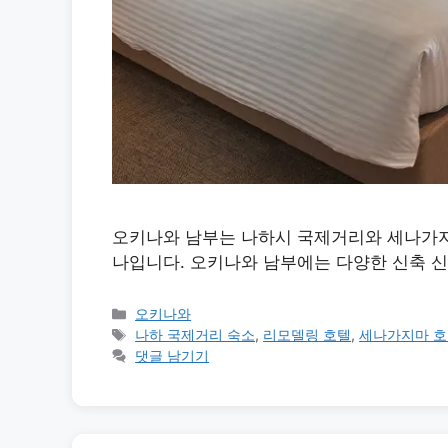
오키나와 남부는 나하시 국제거리와 세나가지마
나입니다. 오키나와 남부에는 다양한 신축 
카
오키나와
테
태
나하 국제거리 숙소
,
리모델링 호텔
,
세나가지마 
고
그
댓글 남기기
리