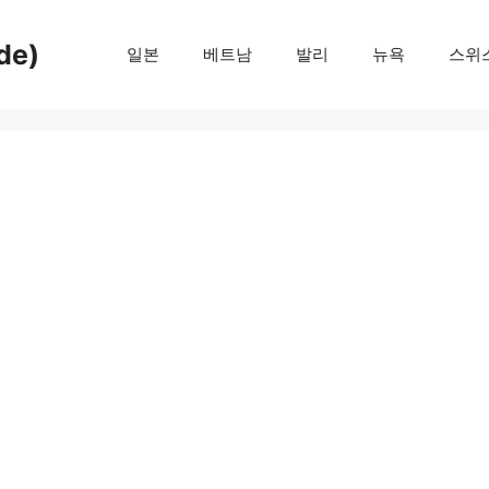
de)
일본
베트남
발리
뉴욕
스위