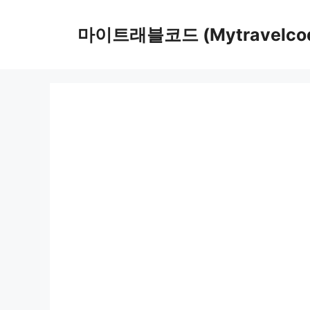
컨
텐
마이트래블코드 (Mytravelco
츠
로
건
너
뛰
기