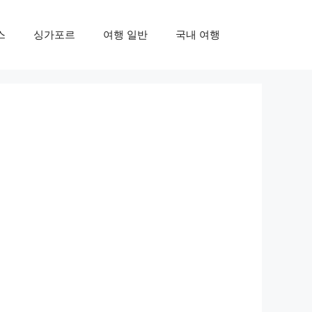
스
싱가포르
여행 일반
국내 여행