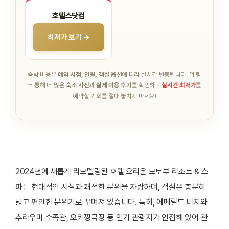
호텔스닷컴
최저가 보기 →
숙박 비용은
예약 시점, 인원, 객실 옵션
에 따라 실시간 변동됩니다.
위 링
크 통해 더 많은
숙소 사진
과
실제 이용 후기
를 확인하고
실시간 최저가
를
예약할 기회를 절대 놓치지 마세요!
2024년에 새롭게 리모델링된 호텔 오리온 모토부 리조트 & 스
파는 현대적인 시설과 쾌적한 분위을 자랑하며, 객실은 충분히
넓고 편안한 분위기로 꾸며져 있습니다. 특히, 에메랄드 비치와
추라우미 수족관, 오키짱극장 등 인기 관광지가 인접해 있어 관