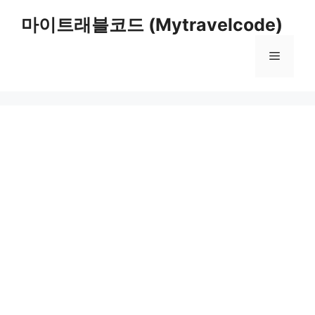
컨
마이트래블코드 (Mytravelcode)
텐
츠
메
로
건
너
뉴
뛰
기