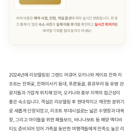
숙박 비용은
예약 시점, 인원, 객실 옵션
에 따라 실시간 변동됩니다.
위 링
크 통해 더 많은
숙소 사진
과
실제 이용 후기
를 확인하고
실시간 최저가
를
예약할 기회를 절대 놓치지 마세요!
2024년에 리모델링된 그랜드 머큐어 오키나와 케이프 잔파 리
조트는 잔파곶, 잔파미사키 등대, 푸른동굴, 류큐무라 등 유명 관
광지들과 가깝게 위치해 있어, 오키나와 중부 지역의 접근성이
좋은 숙소입니다. 객실은 리모델링 후 현대적이고 깨끗한 분위기
로 새롭게 단장되었고, 리조트 부대시설로는 넓은 수영장과 대욕
장, 그리고 아이들을 위한 패들보드, 바나나보트 등 해양 액티비
티도 준비되어 있어 가족을 동반한 여행객들에게 만족도 높은 리