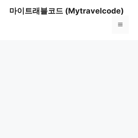
컨
마이트래블코드 (Mytravelcode)
텐
츠
메
로
건
너
뉴
뛰
기