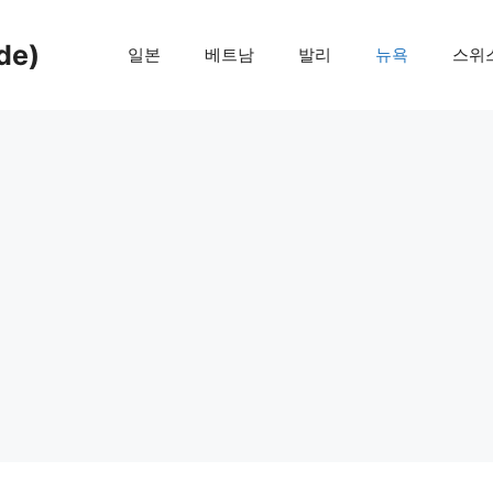
de)
일본
베트남
발리
뉴욕
스위