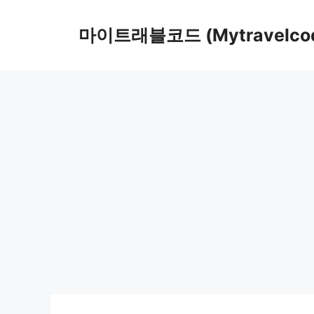
컨
텐
마이트래블코드 (Mytravelco
츠
로
건
너
뛰
기