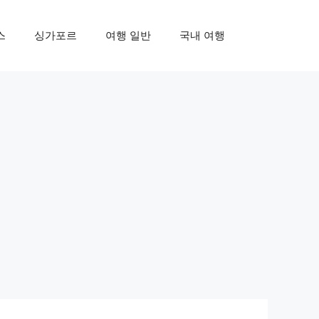
스
싱가포르
여행 일반
국내 여행