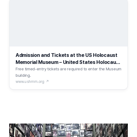
Admission and Tickets at the US Holocaust
Memorial Museum – United States Holocaust
Memorial Museum
Free timed-entry tickets are required to enter the Museum
building.
www.ushmm.org ↗