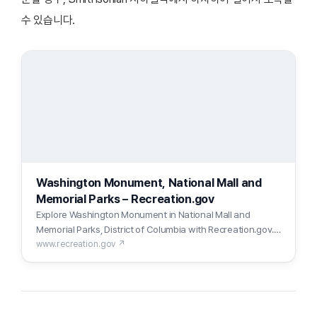
수 있습니다.
Washington Monument, National Mall and
Memorial Parks – Recreation.gov
Explore Washington Monument in National Mall and
Memorial Parks, District of Columbia with Recreation.gov.
Walk Up Tickets (Same Day Only) The Washington
www.recreation.gov ↗
Monument Lodge, located along 15th Street between
Madison and Jefferson drives, opens at 8:45 a.m. for