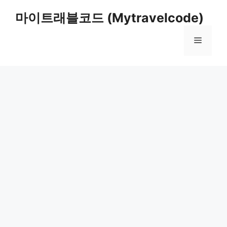
컨
마이트래블코드 (Mytravelcode)
텐
츠
메
로
건
너
뉴
뛰
기