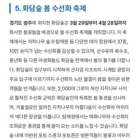
5. 화담숲 봄 수선화 축제
경기도 광주
에 위치한 화담숲은
3월 29일부터 4월 28일까지
화사한 봄꽃들을 배경으로 봄 수선화 축제를 개최합니다. 이 축
제에서는 자작나무 숲과 탐매원 등 다양한 테마 정원에서 37종,
10만 송이가 넘는 수선화를 감상할 수 있으며, 산수유와 복수초,
풍년화 등 다른 야생화들도 화담숲 전역에서 봄의 활기를 더합니
다. 화담숲의 입구부터 시작하여 곤지암 리조트의 시계탑 광장과
주요 입구에 이르기까지 수선화의 노란 물결이 봄을 찾아온 방문
객들을 반겨줍니다. 또한, 2,000여 그루의 하얀 자작나무 사이
로 펼쳐진 수선화 군락은 화담숲만의 독특한 봄 풍경을 선사하
며, 겨울철로만 알려진 자작나무의 아름다움이 수선화와 어우러
져 색다른 장관을 이룹니다. 탐매원에서는 매화나무와 수선화의
조화로운 풍경을 통해 봄이 오는 소리를 느낄 수 있습니다. 화담
숲 내에 마련된 포토 스폿과 포토존은 방문객들이 봄꽃과 어우러