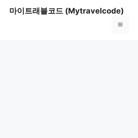
컨
마이트래블코드 (Mytravelcode)
텐
츠
메
로
건
너
뉴
뛰
기