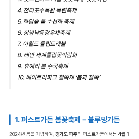
4. 천리포수목원 목련축제
5. 화담숲 봄 수선화 축제
6. 창녕낙동강유채축제
7. 이월드 튤립트래블
8. 태안 세계튤립꽃박람회
9. 휴애리 봄 수국축제
10. 베어트리파크 철쭉제 ‘봄과 철쭉’
1. 퍼스트가든 봄꽃축제 – 블루밍가든
2024년 봄을 기념하여,
경기도 파주
의 퍼스트가든에서는
4월 1