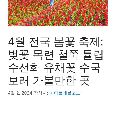
4월 전국 봄꽃 축제:
벚꽃 목련 철쭉 튤립
수선화 유채꽃 수국
보러 가볼만한 곳
4월 2, 2024
작성자:
마이트래블코드