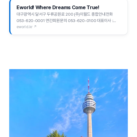
Eworld! Where Dreams Come True!
대구광역시 달서구 두류공원로 200 (주)이월드 종합안내전화
053-620-0001 연간회원문의 053-620-0100 대표이사 :
방병순 사업자등록번호 503-81-68487 통신판매신고번호
eworld.kr ↗
제2011-대구달서-0301호 COPYRIGHTⓒ E-WO