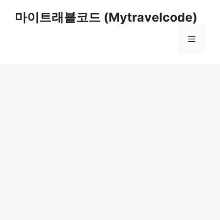
컨
마이트래블코드 (Mytravelcode)
텐
츠
메
로
건
너
뉴
뛰
기