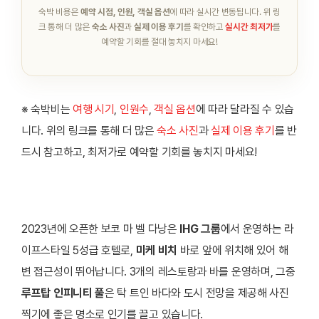
숙박 비용은
예약 시점, 인원, 객실 옵션
에 따라 실시간 변동됩니다.
위 링
크 통해 더 많은
숙소 사진
과
실제 이용 후기
를 확인하고
실시간 최저가
를
예약할 기회를 절대 놓치지 마세요!
※ 숙박비는
여행 시기
,
인원수
,
객실 옵션
에 따라 달라질 수 있습
니다. 위의 링크를 통해 더 많은
숙소 사진
과
실제 이용 후기
를 반
드시 참고하고, 최저가로 예약할 기회를 놓치지 마세요!
2023년에 오픈한 보코 마 벨 다낭은
IHG 그룹
에서 운영하는 라
이프스타일 5성급 호텔로,
미케 비치
바로 앞에 위치해 있어 해
변 접근성이 뛰어납니다. 3개의 레스토랑과 바를 운영하며, 그중
루프탑 인피니티 풀
은 탁 트인 바다와 도시 전망을 제공해 사진
찍기에 좋은 명소로 인기를 끌고 있습니다.