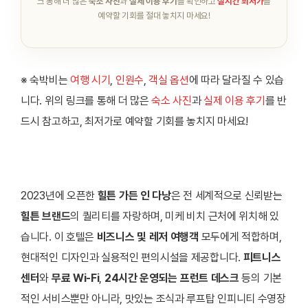
크 통해 더 많은
숙소 사진
과
실제 이용 후기
를 확인하고
실시간 최저가
를
예약할 기회를 절대 놓치지 마세요!
※ 숙박비는
여행 시기
,
인원수
,
객실 옵션
에 따라 달라질 수 있습
니다. 위의 링크를 통해 더 많은
숙소 사진
과
실제 이용 후기
를 반
드시 참고하고, 최저가로 예약할 기회를 놓치지 마세요!
2023년에 오픈한
힐튼 가든 인 다낭
은 전 세계적으로 신뢰받는
힐튼 브랜드
의 퀄리티를 자랑하며, 미케 비치 근처에 위치해 있
습니다. 이 호텔은
비즈니스 및 레저 여행객
모두에게 적합하며,
현대적인 디자인과 실용적인 편의시설을 제공합니다.
피트니스
센터
와
무료 Wi-Fi
,
24시간 운영되는 프런트 데스크
등의 기본
적인 서비스뿐만 아니라, 맛있는 조식과 루프탑 인피니티 수영장