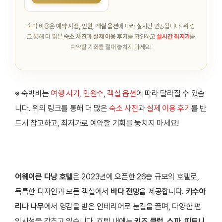
숙박 비용은
예약 시점, 인원, 객실 옵션
에 따라 실시간 변동됩니다.
위 링
크 통해 더 많은
숙소 사진
과
실제 이용 후기
를 확인하고
실시간 최저가
를
예약할 기회를 절대 놓치지 마세요!
※ 숙박비는
여행 시기
,
인원수
,
객실 옵션
에 따라 달라질 수 있습
니다. 위의 링크를 통해 더 많은
숙소 사진
과
실제 이용 후기
를 반
드시 참고하고, 최저가로 예약할 기회를 놓치지 마세요!
어웨이큰 다낭 호텔
은 2023년에 오픈한 26층 규모의 호텔로,
독특한 디자인과 모든 객실에서
바다 전망
을 제공합니다.
카수아
리나 나무
에서 영감을 받은 인테리어로 눈길을 끌며, 다양한 편
의시설을 갖추고 있습니다. 호텔 내에는
키즈 클럽
,
스파
,
피트니