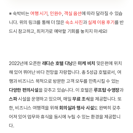
※ 숙박비는
여행 시기
,
인원수
,
객실 옵션
에 따라 달라질 수 있습
니다. 위의 링크를 통해 더 많은
숙소 사진
과
실제 이용 후기
를 반
드시 참고하고, 최저가로 예약할 기회를 놓치지 마세요!
2022년에 오픈한
래디슨 호텔 다낭
은
미케 비치
맞은편에 위치
해 있어 뛰어난 바다 전망을 자랑합니다. 총 5성급 호텔로서, 여
행과 비즈니스 목적으로 방문한 고객 모두를 만족시킬 수 있는
다양한 편의시설
을 갖추고 있습니다. 이 호텔은
루프탑 수영장
과
스파
시설을 운영하고 있으며, 매일
무료 조식
을 제공합니다. 또
한, 비즈니스 여행객을 위해
회의실과 행사 시설
도 완벽히 갖추
어져 있어 업무와 휴식을 동시에 누릴 수 있는 환경을 제공합니
다.