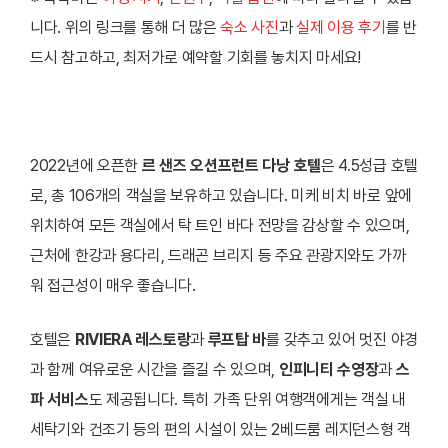
니다. 위의 링크를 통해 더 많은
숙소 사진
과
실제 이용 후기
를 반
드시 참고하고, 최저가로 예약할 기회를 놓치지 마세요!
2022년에 오픈한
르 샌즈 오션프런트 다낭 호텔
은 4.5성급 호텔
로, 총 106개의 객실을 보유하고 있습니다. 미케 비치 바로 앞에
위치하여 모든 객실에서 탁 트인 바다 전망을 감상할 수 있으며,
근처에 한강과 용다리, 드래곤 브리지 등 주요 관광지와도 가까
워 접근성이 매우 좋습니다.
호텔은
RIVIERA 레스토랑
과
루프탑 바
를 갖추고 있어 멋진 야경
과 함께 여유로운 시간을 즐길 수 있으며,
인피니티 수영장
과
스
파 서비스
도 제공됩니다. 특히 가족 단위 여행객에게는 객실 내
세탁기와 건조기 등의 편의 시설이 있는 2베드룸 레지던스형 객