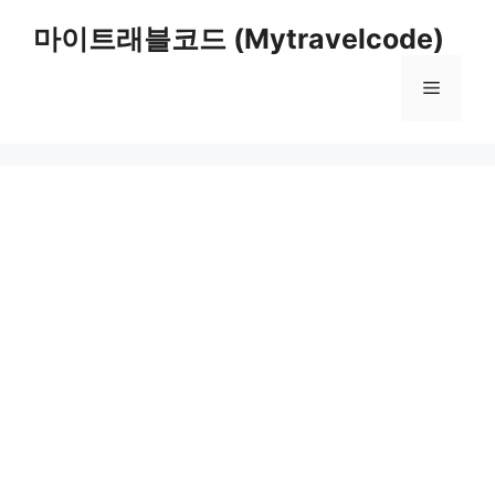
컨
마이트래블코드 (Mytravelcode)
텐
츠
메
로
건
너
뉴
뛰
기