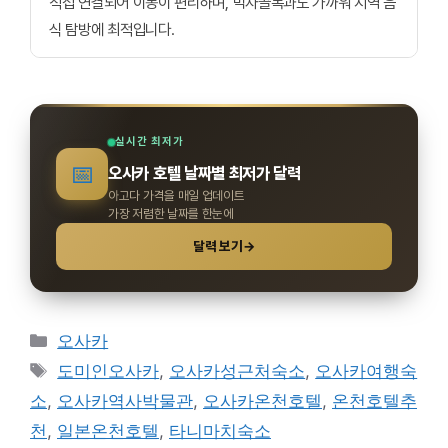
직접 연결되어 이동이 편리하며, 먹자골목과도 가까워 지역 음
식 탐방에 최적입니다.
실시간 최저가
📅
오사카 호텔 날짜별 최저가 달력
아고다 가격을 매일 업데이트
가장 저렴한 날짜를 한눈에
달력 보기
→
카
오사카
테
태
도미인오사카
,
오사카성근처숙소
,
오사카여행숙
고
그
소
,
오사카역사박물관
,
오사카온천호텔
,
온천호텔추
리
천
,
일본온천호텔
,
타니마치숙소