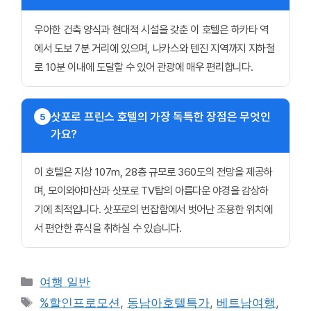
우아한 건축 양식과 현대적 시설을 갖춘 이 호텔은 하카타 역
에서 도보 7분 거리에 있으며, 나카스와 텐진 지역까지 지하철
로 10분 이내에 도달할 수 있어 관광에 매우 편리합니다.
삿포로 프린스 호텔의 가장 독특한 장점은 무엇인
5
가요?
이 호텔은 지상 107m, 28층 규모로 360도의 전망을 제공하
며, 모이와야마산과 삿포로 TV탑의 아름다운 야경을 감상하
기에 최적입니다. 삿포로의 번잡함에서 벗어난 조용한 위치에
서 편안한 휴식을 취하실 수 있습니다.
카
여행 일반
테
태
%할인프로모션
,
동남아호텔특가
,
베트남여행
,