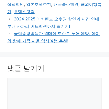
고
그
설날할인
,
일본호텔추천
,
태국숙소할인
,
해외여행특
리
가
,
호텔스닷컴
2024 2025 에버랜드 오후권 할인과 시간 안내
부터 사파리 어트랙션까지 즐기기!
국립중앙박물관 원데이 도슨트 투어 예약: 아이
와 함께 가족 서울 역사여행 추천!
댓글 남기기
댓
글