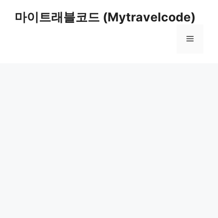
컨
마이트래블코드 (Mytravelcode)
텐
츠
메
로
건
너
뉴
뛰
기