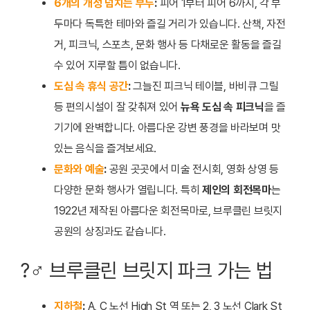
6개의 개성 넘치는 부두
:
피어 1부터 피어 6까지, 각 부
두마다 독특한 테마와 즐길 거리가 있습니다. 산책, 자전
거, 피크닉, 스포츠, 문화 행사 등 다채로운 활동을 즐길
수 있어 지루할 틈이 없습니다.
도심 속 휴식 공간
:
그늘진 피크닉 테이블, 바비큐 그릴
등 편의시설이 잘 갖춰져 있어
뉴욕 도심 속 피크닉
을 즐
기기에 완벽합니다. 아름다운 강변 풍경을 바라보며 맛
있는 음식을 즐겨보세요.
문화와 예술
:
공원 곳곳에서 미술 전시회, 영화 상영 등
다양한 문화 행사가 열립니다. 특히
제인의 회전목마
는
1922년 제작된 아름다운 회전목마로, 브루클린 브릿지
공원의 상징과도 같습니다.
?‍♂️ 브루클린 브릿지 파크 가는 법
지하철
:
A, C 노선 High St 역 또는 2, 3 노선 Clark St