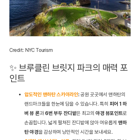
Credit: NYC Tourism
✨ 브루클린 브릿지 파크의 매력 포
인트
압도적인 맨하탄 스카이라인
:
공원 곳곳에서 맨하탄의
랜드마크들을 한눈에 담을 수 있습니다. 특히
피어 1 하
버 뷰 론
과
6번 부두 잔디밭
은 최고의
야경 뷰포인트
로
손꼽힙니다. 넓게 펼쳐진 잔디밭에 앉아 여유롭게
맨하
탄 야경
을 감상하며 낭만적인 시간을 보내세요.