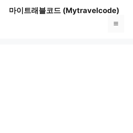
컨
마이트래블코드 (Mytravelcode)
텐
츠
메
로
건
너
뉴
뛰
기