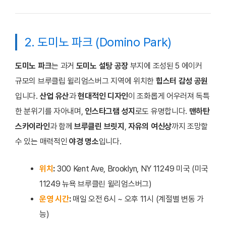
2. 도미노 파크 (Domino Park)
도미노 파크
는 과거
도미노 설탕 공장
부지에 조성된 5 에이커
규모의 브루클립 윌리엄스버그 지역에 위치한
힙스터 감성 공원
입니다.
산업 유산
과
현대적인 디자인
이 조화롭게 어우러져 독특
한 분위기를 자아내며,
인스타그램 성지
로도 유명합니다.
맨하탄
스카이라인
과 함께
브루클린 브릿지
,
자유의 여신상
까지 조망할
수 있는 매력적인
야경 명소
입니다.
위치
:
300 Kent Ave, Brooklyn, NY 11249 미국 (미국
11249 뉴욕 브루클린 윌리엄스버그)
운영 시간
:
매일 오전 6시 ~ 오후 11시 (계절별 변동 가
능)