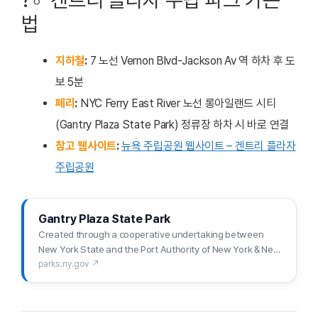
법
지하철
:
7 노선 Vernon Blvd-Jackson Av 역 하차 후 도
보 5분
페리
:
NYC Ferry East River 노선 롱아일랜드 시티
(Gantry Plaza State Park) 정류장 하차 시 바로 연결
참고 웹사이트
:
뉴욕 주립공원 웹사이트 – 겐트리 플라자
주립공원
Gantry Plaza State Park
Created through a cooperative undertaking between
New York State and the Port Authority of New York & New
Jersey — Queens West Development Corporation (a
parks.ny.gov ↗
subsidiary of NYS Empire Development Corporation) —
oversaw the remediation and redevelopment of for