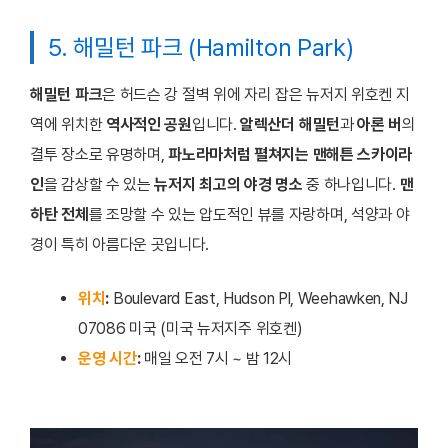
5. 해밀턴 파크 (Hamilton Park)
해밀턴 파크
은 허드슨 강 절벽 위에 자리 잡은 뉴저지 위호켄 지
역에 위치한
역사적인 공원
입니다.
알렉산더 해밀턴
과
아론 버
의
결투 장소로 유명하며,
파노라마처럼 펼쳐지는 맨해튼 스카이라
인
을 감상할 수 있는
뉴저지 최고의 야경 명소
중 하나입니다.
맨
하탄 전체
를 조망할 수 있는 압도적인 뷰를 자랑하며, 석양과 야
경이 특히 아름다운 곳입니다.
위치
:
Boulevard East, Hudson Pl, Weehawken, NJ
07086 미국 (미국 뉴저지주 위호켄)
운영 시간
:
매일 오전 7시 ~ 밤 12시