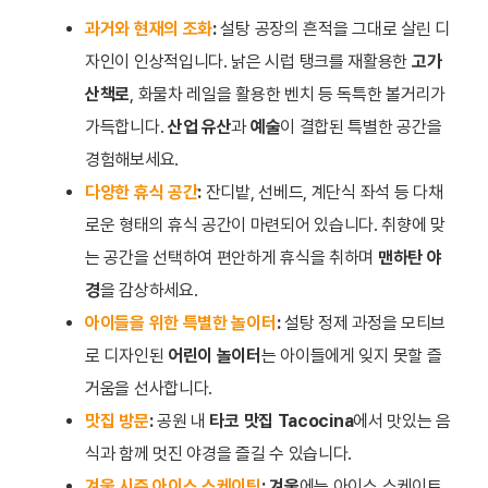
과거와 현재의 조화
:
설탕 공장의 흔적을 그대로 살린 디
자인이 인상적입니다. 낡은 시럽 탱크를 재활용한
고가
산책로
, 화물차 레일을 활용한 벤치 등 독특한 볼거리가
가득합니다.
산업 유산
과
예술
이 결합된 특별한 공간을
경험해보세요.
다양한 휴식 공간
:
잔디밭, 선베드, 계단식 좌석 등 다채
로운 형태의 휴식 공간이 마련되어 있습니다. 취향에 맞
는 공간을 선택하여 편안하게 휴식을 취하며
맨하탄 야
경
을 감상하세요.
아이들을 위한 특별한 놀이터
:
설탕 정제 과정을 모티브
로 디자인된
어린이 놀이터
는 아이들에게 잊지 못할 즐
거움을 선사합니다.
맛집 방문
:
공원 내
타코 맛집 Tacocina
에서 맛있는 음
식과 함께 멋진 야경을 즐길 수 있습니다.
겨울 시즌 아이스 스케이팅
:
겨울
에는 아이스 스케이트