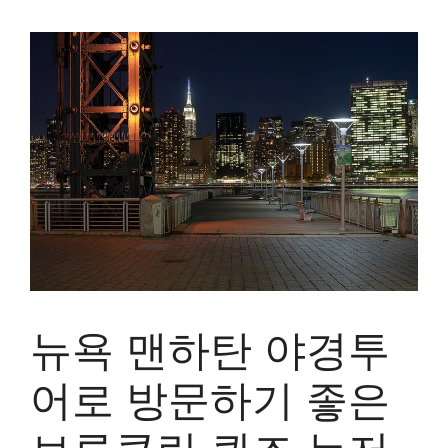
뉴욕 맨하탄 야경투
어로 방문하기 좋은