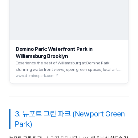
Domino Park: Waterfront Park in
Williamsburg Brooklyn
Experience the best of Williamsburg at Domino Park:
stunning waterfront views, open green spaces, local art,
dining, and community events for all ages.
www.dominopark.com ↗
3. 뉴포트 그린 파크 (Newport Green
Park)