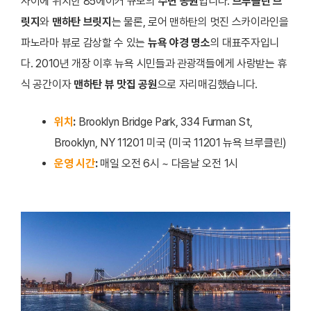
사이에 위치한 85에이커 규모의
수변 공원
입니다.
브루클린 브
릿지
와
맨하탄 브릿지
는 물론, 로어 맨하탄의 멋진 스카이라인을
파노라마 뷰로 감상할 수 있는
뉴욕 야경 명소
의 대표주자입니
다. 2010년 개장 이후 뉴욕 시민들과 관광객들에게 사랑받는 휴
식 공간이자
맨하탄 뷰 맛집 공원
으로 자리매김했습니다.
위치
:
Brooklyn Bridge Park, 334 Furman St,
Brooklyn, NY 11201 미국 (미국 11201 뉴욕 브루클린)
운영 시간
:
매일 오전 6시 ~ 다음날 오전 1시