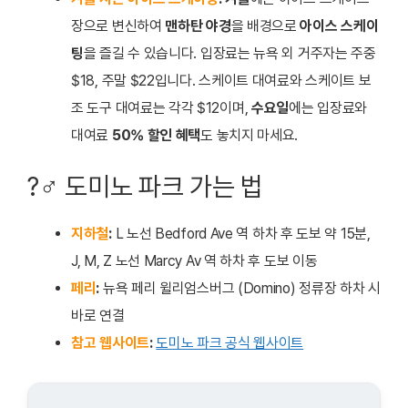
장으로 변신하여
맨하탄 야경
을 배경으로
아이스 스케이
팅
을 즐길 수 있습니다. 입장료는 뉴욕 외 거주자는 주중
$18, 주말 $22입니다. 스케이트 대여료와 스케이트 보
조 도구 대여료는 각각 $12이며,
수요일
에는 입장료와
대여료
50% 할인 혜택
도 놓치지 마세요.
?‍♂️ 도미노 파크 가는 법
지하철
:
L 노선 Bedford Ave 역 하차 후 도보 약 15분,
J, M, Z 노선 Marcy Av 역 하차 후 도보 이동
페리
:
뉴욕 페리 윌리엄스버그 (Domino) 정류장 하차 시
바로 연결
참고 웹사이트
:
도미노 파크 공식 웹사이트