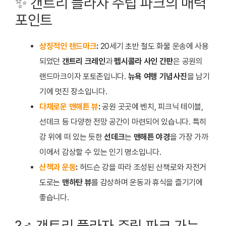
✨ 갠트리 플라자 주립 파크의 매력
포인트
상징적인 랜드마크
:
20세기 초반 철도 화물 운송에 사용
되었던
갠트리 크레인
과
펩시콜라 사인 간판
은 공원의
랜드마크이자 포토존입니다.
뉴욕 여행 기념사진
을 남기
기에 멋진 장소입니다.
다채로운 맨해튼 뷰
:
공원 곳곳에 벤치, 피크닉 테이블,
선데크 등 다양한 전망 공간이 마련되어 있습니다. 특히
강 위에 떠 있는 듯한
선데크
는
맨해튼 야경
을 가장 가까
이에서 감상할 수 있는 인기 명소입니다.
산책과 운동
:
허드슨 강을 따라 조성된 산책로와 자전거
도로는
맨하탄 뷰
를 감상하며 운동과 휴식을 즐기기에
좋습니다.
?‍♂️ 갠트리 플라자 주립 파크 가는