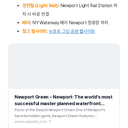
경전철 (Light Rail)
:
Newport Light Rail Station 하
차 시 바로 연결
페리
:
NY Waterway 페리 Newport 정류장 하차
참고 웹사이트
:
뉴포트 그린 공원 웹사이트
Newport Green – Newport: The world’s most
successful master planned waterfront
community
Picnic at the Beach! Newport Green One of Newport’s
favorite hidden gems, Newport Green features…
www.newportnj.com ↗