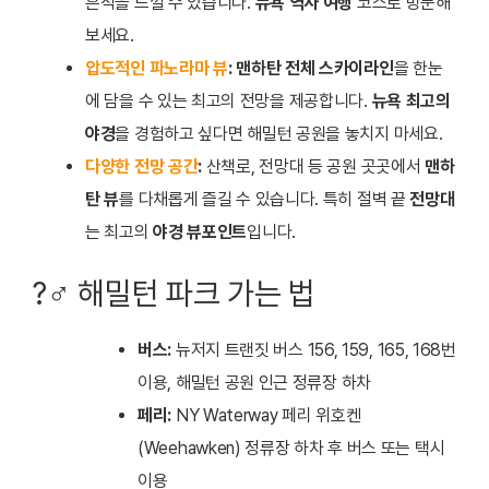
흔적을 느낄 수 있습니다.
뉴욕 역사 여행
코스로 방문해
보세요.
압도적인 파노라마 뷰
:
맨하탄 전체 스카이라인
을 한눈
에 담을 수 있는 최고의 전망을 제공합니다.
뉴욕 최고의
야경
을 경험하고 싶다면 해밀턴 공원을 놓치지 마세요.
다양한 전망 공간
:
산책로, 전망대 등 공원 곳곳에서
맨하
탄 뷰
를 다채롭게 즐길 수 있습니다. 특히 절벽 끝
전망대
는 최고의
야경 뷰포인트
입니다.
?‍♂️ 해밀턴 파크 가는 법
버스:
뉴저지 트랜짓 버스 156, 159, 165, 168번
이용, 해밀턴 공원 인근 정류장 하차
페리:
NY Waterway 페리 위호켄
(Weehawken) 정류장 하차 후 버스 또는 택시
이용