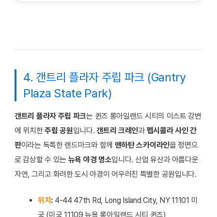
4. 갠트리 플라자 주립 파크 (Gantry
Plaza State Park)
갠트리 플라자 주립 파크
는 퀸즈 롱아일랜드 시티의 이스트 강변
에 위치한
주립 공원
입니다.
갠트리 크레인
과
펩시콜라 사인 간
판
이라는 독특한 랜드마크와 함께
맨하탄 스카이라인
을 정면으
로 감상할 수 있는
뉴욕 야경 명소
입니다. 산업 유산과 아름다운
자연, 그리고 화려한 도시 야경이 어우러진 특별한 공원입니다.
위치
:
4-44 47th Rd, Long Island City, NY 11101 미
국 (미국 11109 뉴욕 롱아일랜드 시티 퀸즈)