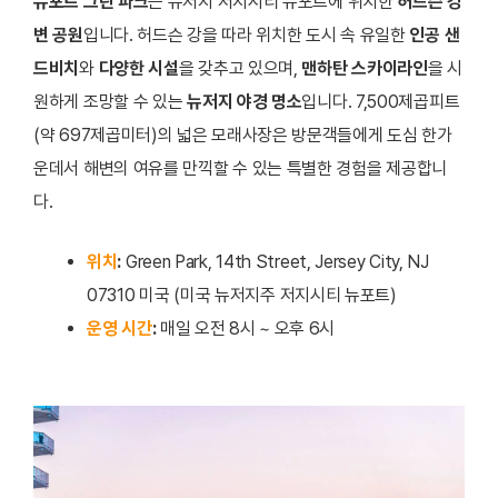
뉴포트 그린 파크
는 뉴저지 저지시티 뉴포트에 위치한
허드슨 강
변 공원
입니다. 허드슨 강을 따라 위치한 도시 속 유일한
인공 샌
드비치
와
다양한 시설
을 갖추고 있으며,
맨하탄 스카이라인
을 시
원하게 조망할 수 있는
뉴저지 야경 명소
입니다. 7,500제곱피트
(약 697제곱미터)의 넓은 모래사장은 방문객들에게 도심 한가
운데서 해변의 여유를 만끽할 수 있는 특별한 경험을 제공합니
다.
위치
:
Green Park, 14th Street, Jersey City, NJ
07310 미국 (미국 뉴저지주 저지시티 뉴포트)
운영 시간
:
매일 오전 8시 ~ 오후 6시