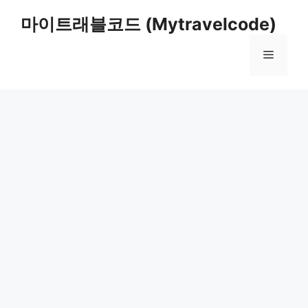
컨
마이트래블코드 (Mytravelcode)
텐
츠
메
로
건
너
뉴
뛰
기