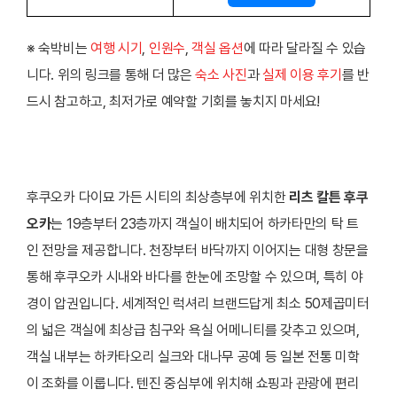
※ 숙박비는
여행 시기
,
인원수
,
객실 옵션
에 따라 달라질 수 있습
니다. 위의 링크를 통해 더 많은
숙소 사진
과
실제 이용 후기
를 반
드시 참고하고, 최저가로 예약할 기회를 놓치지 마세요!
후쿠오카 다이묘 가든 시티의 최상층부에 위치한
리츠 칼튼 후쿠
오카
는 19층부터 23층까지 객실이 배치되어 하카타만의 탁 트
인 전망을 제공합니다. 천장부터 바닥까지 이어지는 대형 창문을
통해 후쿠오카 시내와 바다를 한눈에 조망할 수 있으며, 특히 야
경이 압권입니다. 세계적인 럭셔리 브랜드답게 최소 50제곱미터
의 넓은 객실에 최상급 침구와 욕실 어메니티를 갖추고 있으며,
객실 내부는 하카타오리 실크와 대나무 공예 등 일본 전통 미학
이 조화를 이룹니다. 텐진 중심부에 위치해 쇼핑과 관광에 편리