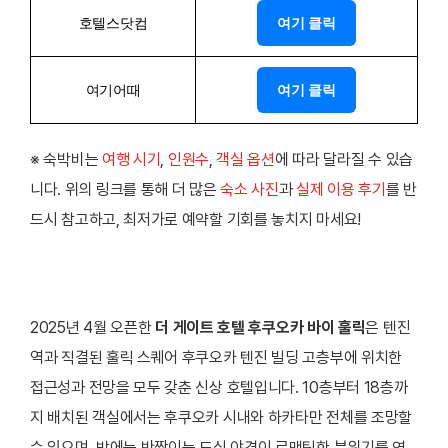
호텔스닷컴
여기 클릭
여기어때
여기 클릭
※ 숙박비는
여행 시기
,
인원수
,
객실 옵션
에 따라 달라질 수 있습
니다. 위의 링크를 통해 더 많은
숙소 사진
과
실제 이용 후기
를 반
드시 참고하고, 최저가로 예약할 기회를 놓치지 마세요!
2025년 4월 오픈한
더 게이트 호텔 후쿠오카 바이 훌릭
은 텐진
역과 직결된 훌릭 스퀘어 후쿠오카 텐진 빌딩 고층부에 위치한
접근성과 전망을 모두 갖춘 신상 호텔입니다. 10층부터 18층까
지 배치된 객실에서는 후쿠오카 시내와 하카타만 전체를 조망할
수 있으며, 밤에는 반짝이는 도심 야경이 로맨틱한 분위기를 연