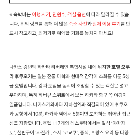
※ 숙박비는
여행 시기
,
인원수
,
객실 옵션
에 따라 달라질 수 있습
니다. 위의 링크를 통해 더 많은
숙소 사진
과
실제 이용 후기
를 반
드시 참고하고, 최저가로 예약할 기회를 놓치지 마세요!
나카스 강변의 하카타 리버레인 복합시설 내에 위치한
호텔 오쿠
라 후쿠오카
는 일본 전통 미학과 현대적 감각이 조화를 이룬 5성
급 호텔입니다. 강과 도심을 동시에 조망할 수 있는 객실은 넓고
우아하며, 특히 하버뷰 스위트에서 보는 하카타 항구 쪽 야경이
일품입니다. 나카스카와바타 지하철역과 직결되어 있어 후쿠오
카 공항에서 10분, 하카타 역에서 5분이면 도착하는 뛰어난 접근
성을 자랑합니다. 호텔 내 7개의 레스토랑에서는 일식 ‘야마자
토’, 철판구이 ‘사잔카’, 스시 ‘코교쿠’, 중식, 프랑스 요리 등 다양