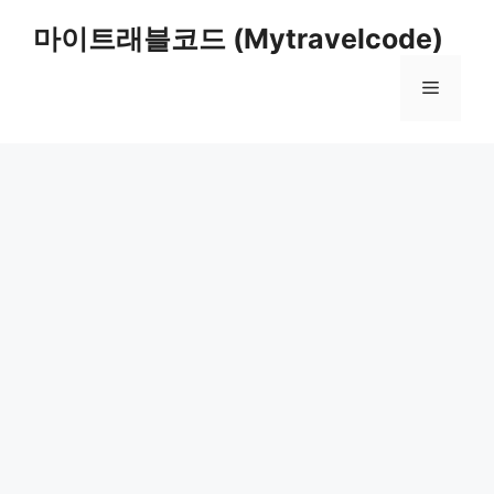
컨
마이트래블코드 (Mytravelcode)
텐
츠
메
로
건
너
뉴
뛰
기