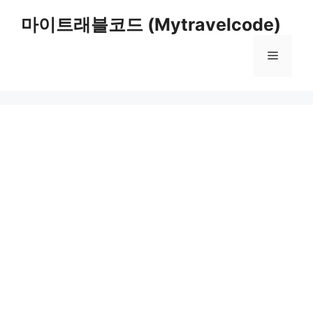
컨
마이트래블코드 (Mytravelcode)
텐
츠
메
로
건
너
뉴
뛰
기