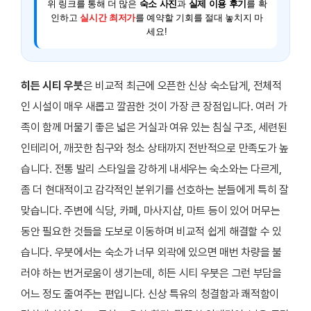
위 링크를 통해 더 많은
숙소 사진
과
실제 이용 후기
를 확
인하고
실시간 최저가
를 예약할 기회를 절대 놓치지 마
세요!
히든 시티 우붓
은 비교적 최근에 오픈한 신상 숙소답게, 전체적
인 시설이 매우 새롭고 깔끔한 것이 가장 큰 장점입니다. 여러 가
족이 함께 머물기 좋은 넓은 거실과 여유 있는 침실 구조, 세련된
인테리어, 깨끗한 침구와 청소 상태까지 전반적으로 만족도가 높
습니다. 전통 발리 스타일을 강하게 내세우는 숙소와는 다르게,
좀 더 현대적이고 감각적인 분위기를 선호하는 분들에게 특히 잘
맞습니다. 주변에 식당, 카페, 마사지샵, 마트 등이 있어 머무는
동안 필요한 것들을 도보로 이동하며 비교적 쉽게 해결할 수 있
습니다. 우붓에서는 숙소가 너무 외곽에 있으면 매번 차량을 불
러야 하는 번거로움이 생기는데, 히든 시티 우붓은 그런 부담을
어느 정도 줄여주는 편입니다. 신상 특유의 청결함과 쾌적함이