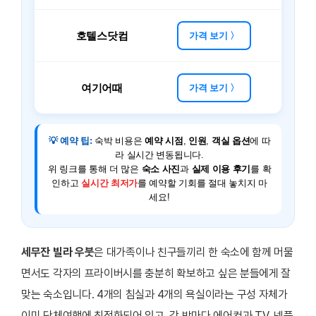
호텔스닷컴
가격 보기 〉
여기어때
가격 보기 〉
💡 예약 팁:
숙박 비용은
예약 시점
,
인원
,
객실 옵션
에 따
라 실시간 변동됩니다.
위 링크를 통해 더 많은
숙소 사진
과
실제 이용 후기
를 확
인하고
실시간 최저가
를 예약할 기회를 절대 놓치지 마
세요!
세무잔 빌라 우붓
은 대가족이나 친구들끼리 한 숙소에 함께 머물
면서도 각자의 프라이버시를 충분히 확보하고 싶은 분들에게 잘
맞는 숙소입니다. 4개의 침실과 4개의 욕실이라는 구성 자체가
이미 단체여행에 최적화되어 있고, 각 방마다 에어컨과 TV, 넷플