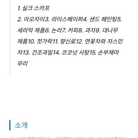
1. 실크 스카프
2. 아오자이
3. 라이스페이퍼
4. 샌드 페인팅
5.
세라믹 제품
6. 논라
7. 커피
8. 과자
9. 대나무
제품
10. 젓가락
11. 향신료
12. 연꽃차와 자스민
차
13. 건조과일
14. 코코넛 사탕
15. 손부채
마
무리
소개