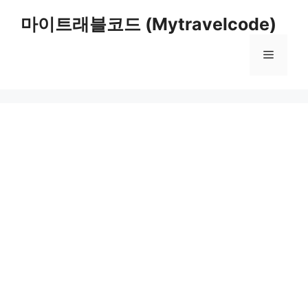
컨
마이트래블코드 (Mytravelcode)
텐
츠
메
로
건
너
뉴
뛰
기