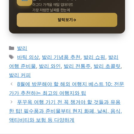
아고다 가격을 매일 업데이트
가장 저렴한 날짜를 한눈에
달력 보기
→
카
발리
테
태
바틱 의상
,
발리 기념품 추천
,
발리 쇼핑
,
발리
고
그
여행 준비물
,
발리 와인
,
발리 전통주
,
발리 초콜릿
,
리
발리 커피
8월에 방문해야 할 해외 여행지 베스트 10: 전문
가가 추천하는 최고의 여행지와 팁
푸꾸옥 여행 가기 전 꼭 챙겨야 할 것들과 유용
한 팁! 필수품과 준비물부터 현지 화폐, 날씨, 음식,
액티비티와 보험 등 다양하게