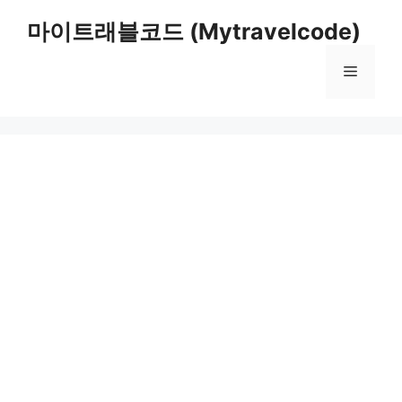
컨
마이트래블코드 (Mytravelcode)
텐
츠
메
로
건
너
뉴
뛰
기