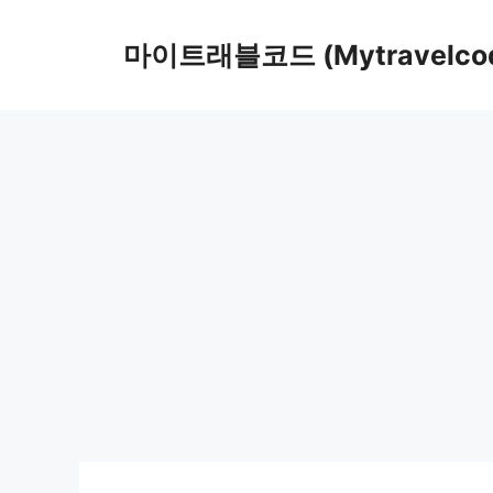
컨
텐
마이트래블코드 (Mytravelco
츠
로
건
너
뛰
기