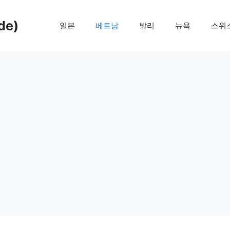
de)
일본
베트남
발리
뉴욕
스위