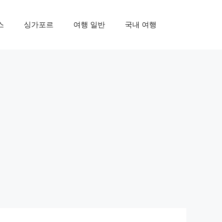
스
싱가포르
여행 일반
국내 여행