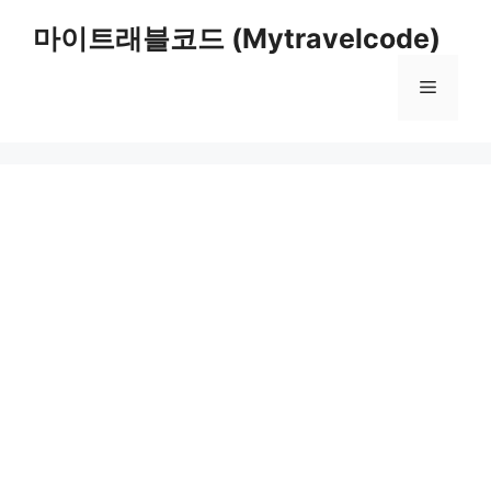
컨
마이트래블코드 (Mytravelcode)
텐
츠
메
로
건
너
뉴
뛰
기