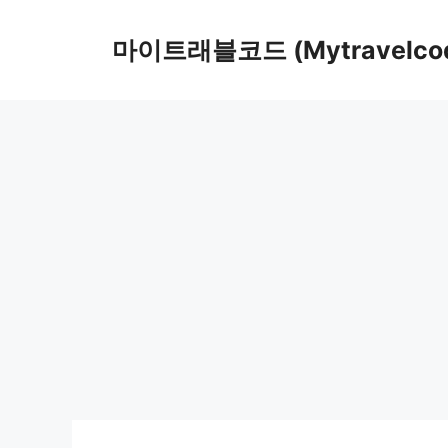
컨
텐
마이트래블코드 (Mytravelco
츠
로
건
너
뛰
기