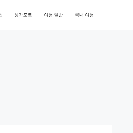
스
싱가포르
여행 일반
국내 여행