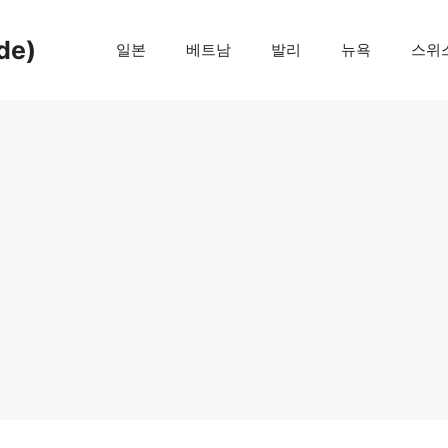
de)
일본
베트남
발리
뉴욕
스위