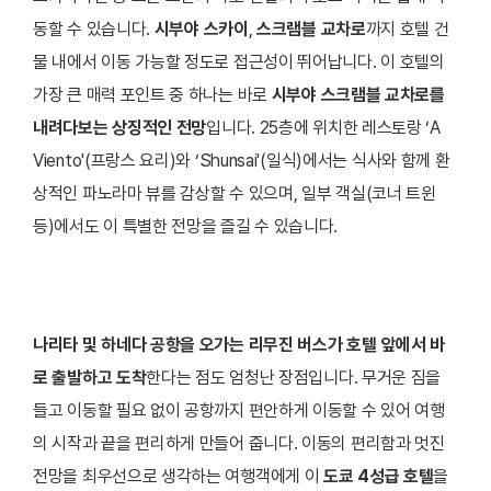
동할 수 있습니다.
시부야 스카이
,
스크램블 교차로
까지 호텔 건
물 내에서 이동 가능할 정도로 접근성이 뛰어납니다.
이 호텔의
가장 큰 매력 포인트 중 하나는 바로
시부야 스크램블 교차로를
내려다보는 상징적인 전망
입니다. 25층에 위치한 레스토랑 ‘A
Viento'(프랑스 요리)와 ‘Shunsai'(일식)에서는 식사와 함께 환
상적인 파노라마 뷰를 감상할 수 있으며, 일부 객실(코너 트윈
등)에서도 이 특별한 전망을 즐길 수 있습니다.
나리타 및 하네다 공항을 오가는 리무진 버스가 호텔 앞에서 바
로 출발하고 도착
한다는 점도 엄청난 장점입니다. 무거운 짐을
들고 이동할 필요 없이 공항까지 편안하게 이동할 수 있어 여행
의 시작과 끝을 편리하게 만들어 줍니다. 이동의 편리함과 멋진
전망을 최우선으로 생각하는 여행객에게 이
도쿄 4성급 호텔
을