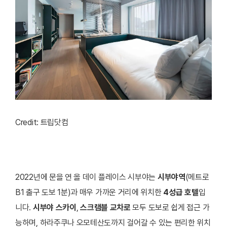
Credit: 트립닷컴
2022년에 문을 연 올 데이 플레이스 시부야는
시부야역
(메트로
B1 출구 도보 1분)과 매우 가까운 거리에 위치한
4성급 호텔
입
니다.
시부야 스카이
,
스크램블 교차로
모두 도보로 쉽게 접근 가
능하며, 하라주쿠나 오모테산도까지 걸어갈 수 있는 편리한 위치