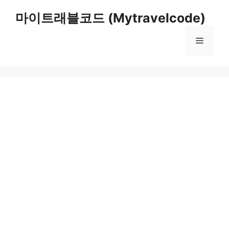
컨
마이트래블코드 (Mytravelcode)
텐
츠
메
로
건
너
뉴
뛰
기