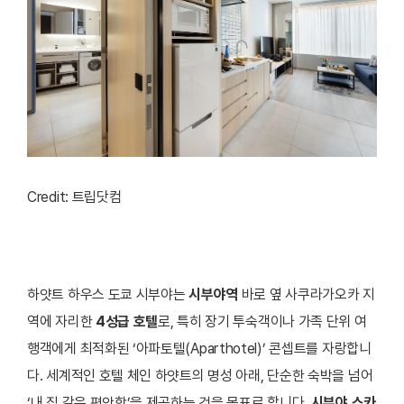
Credit: 트립닷컴
하얏트 하우스 도쿄 시부야는
시부야역
바로 옆 사쿠라가오카 지
역에 자리한
4성급 호텔
로, 특히 장기 투숙객이나 가족 단위 여
행객에게 최적화된 ‘아파토텔(Aparthotel)’ 콘셉트를 자랑합니
다. 세계적인 호텔 체인 하얏트의 명성 아래, 단순한 숙박을 넘어
‘내 집 같은 편안함’을 제공하는 것을 목표로 합니다.
시부야 스카