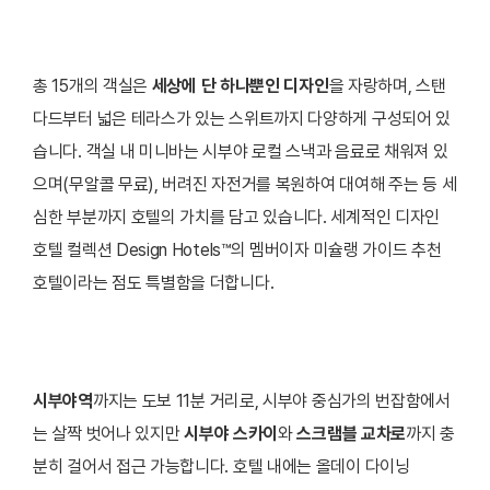
총 15개의 객실은
세상에 단 하나뿐인 디자인
을 자랑하며, 스탠
다드부터 넓은 테라스가 있는 스위트까지 다양하게 구성되어 있
습니다. 객실 내 미니바는 시부야 로컬 스낵과 음료로 채워져 있
으며(무알콜 무료), 버려진 자전거를 복원하여 대여해 주는 등 세
심한 부분까지 호텔의 가치를 담고 있습니다. 세계적인 디자인
호텔 컬렉션 Design Hotels™의 멤버이자 미슐랭 가이드 추천
호텔이라는 점도 특별함을 더합니다.
시부야역
까지는 도보 11분 거리로, 시부야 중심가의 번잡함에서
는 살짝 벗어나 있지만
시부야 스카이
와
스크램블 교차로
까지 충
분히 걸어서 접근 가능합니다. 호텔 내에는 올데이 다이닝