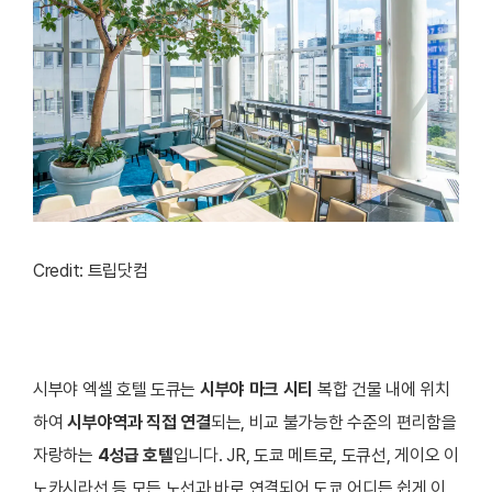
Credit: 트립닷컴
시부야 엑셀 호텔 도큐는
시부야 마크 시티
복합 건물 내에 위치
하여
시부야역과 직접 연결
되는, 비교 불가능한 수준의 편리함을
자랑하는
4성급 호텔
입니다. JR, 도쿄 메트로, 도큐선, 게이오 이
노카시라선 등 모든 노선과 바로 연결되어 도쿄 어디든 쉽게 이